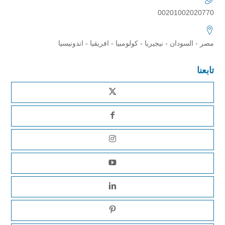
00201002020770
مصر - السودان - نيجيريا - كولومبيا - افريقيا - اندونيسيا
تابعنا