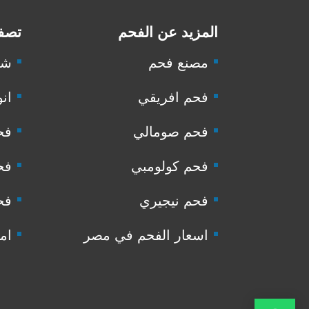
المزيد عن الفحم
تصفح
مصنع فحم
شر
فحم افريقي
انو
فحم صومالي
فح
فحم كولومبي
فح
فحم نيجيري
فح
اسعار الفحم في مصر
ام