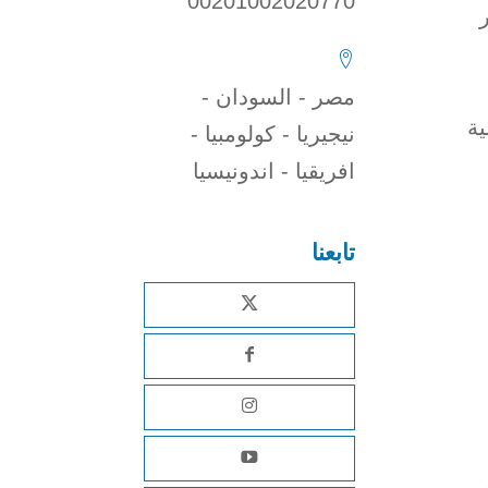
00201002020770
مصر - السودان -
ية
نيجيريا - كولومبيا -
افريقيا - اندونيسيا
تابعنا