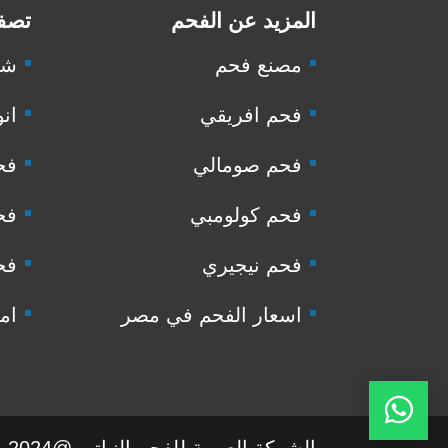
المزيد عن الفحم
تصفح
مصنع فحم
شر
فحم افريقي
انو
فحم صومالي
فح
فحم كولومبي
فح
فحم نيجيري
فح
اسعار الفحم في مصر
ام