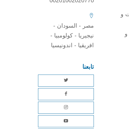
00201002020770
ت و
مصر - السودان -
و
نيجيريا - كولومبيا -
افريقيا - اندونيسيا
تابعنا