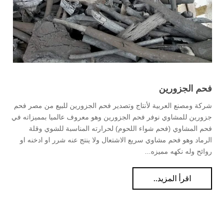
فحم الجزورين
شركة ومصنع العربية لأنتاج وتصدير فحم الجزورين للبيع من مصر فحم
جزورين للمشاوي نوفر فحم الجزورين وهو معروف عالميا بمميزاته في
فحم المشاوي (فحم شواء اللحوم) لحرارته المناسبة للشوي وقلة
الرماد وهو فحم مشاوي سريع الاشتعال ولا ينتج عنه شرر او ادخنه او
روائح وله نكهه مميزه...
اقرأ المزيد..