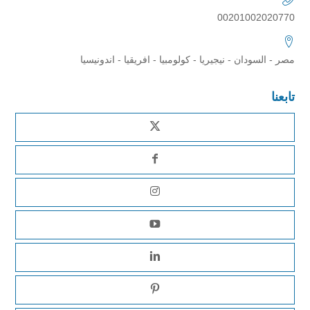
00201002020770
مصر - السودان - نيجيريا - كولومبيا - افريقيا - اندونيسيا
تابعنا