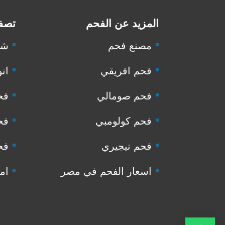
المزيد عن الفحم
تصفح
مصنع فحم
شر
فحم افريقي
انو
فحم صومالي
فح
فحم كولومبي
فح
فحم نيجيري
فح
اسعار الفحم في مصر
ام