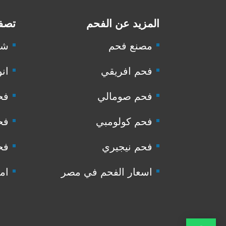
المزيد عن الفحم
تصفح
مصنع فحم
شر
فحم افريقي
انو
فحم صومالي
فح
فحم كولومبي
فح
فحم نيجيري
فح
اسعار الفحم في مصر
ام