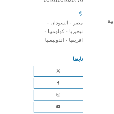
00201002020770
ية
مصر - السودان -
نيجيريا - كولومبيا -
افريقيا - اندونيسيا
تابعنا