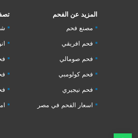
المزيد عن الفحم
تصفح
مصنع فحم
شر
فحم افريقي
انو
فحم صومالي
فح
فحم كولومبي
فح
فحم نيجيري
فح
اسعار الفحم في مصر
ام