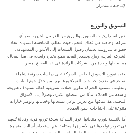
الإنتاجية باستمرار.
التسويق والتوزيع
تعتبر استراتيجيات التسويق والتوزيع من العوامل الحيوية لنمو أي
شركة، وخاصة في قطاع الفحم، حيث تتطلب المنافسة الشديدة اتخاذ
خطوات مدروسة لضمان وصول المنتجات إلى الأسواق المستهدفة.
الشركة العربية لإنتاج وتصدير الفحم تتمتع بخبرة واسعة في هذا المجال،
مما يجعلها واحدة من الشركات الرائدة في هذا القطاع بمصر.
يعتمد نموذج التسويق الخاص بالشركة على دراسات سوقية شاملة
تساعد في تحديد احتياجات العملاء ورغباتهم. من خلال جمع البيانات
وتحليلها، تستطيع الشركة تطوير حملات تسويقية فعالة تستهدف شريحة
واسعة من العملاء، بدءًا من المصانع الكبرى وصولاً إلى الأسواق
المحلية. هذا يمكنها من تعزيز الوعي بمنتجاتها وخدماتها وتوفير خيارات
متنوعة تلبي احتياجات جميع العملاء.
أما بالنسبة لتوزيع منتجاتها، توفر الشركة شبكة توزيع قوية وفعالة تُسهم
في تعزيز تواجدها في الأسواق المختلفة. يتم استخدام أساليب متميزة
في توزيع الفحم تتضمن النقل المباشر، التعاون مع موزعين محليين،