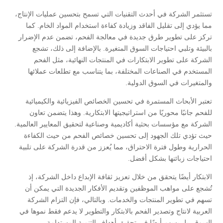
تستثمر الشركة في أحدث التقنيات التي تسمح بتحسين عمليات الإنتاج،
مما يؤدي إلى تقليل الفاقد وزيادة كفاءة استخدام المواد الخام. كما
تركز على تطوير طرق جديدة في معالجة الفحم، تضمن عدم الإضرار
بالبيئة وتلبي احتياجات السوق المتغيرة. بالإضافة إلى ذلك، تشجع
الشركة على تطوير الابتكارات في المنتجات النهائية، مثل الفحم
المستخدم في الصناعات المختلفة، بما يتناسب مع تطلعات عملائها
والمتغيرات في السوق الدولية.
تعتبر الأبحاث المستمرة في تحسين الخصائص الفيزيائية والكيميائية
للفحم جانبًا محوريًا من استراتيجيتها الابتكارية. وهذا يتضمن تعاون
الشركة مع مؤسسات بحثية أكاديمية وصناعية لتحقيق المعايير العالمية.
حيث تؤدي تلك الجهود إلى تحسين خصائص الفحم من حيث الكفاءة
الحرارية وطول فترة الاحتراق، مما يُعزز من قدرة الشركة على تلبية
احتياجات زبائنها بشكل أفضل.
الابتكار أيضًا يتحقق من خلال تعزيز ثقافة الإبداع داخل الشركة، إذ
تُشجع على مواهب الموظفين وتقديم الأفكار الجديدة التي يمكن أن
تسهم في تطوير المنتجات والخدمات. وبالتالي، فإن التزام الشركة
العربية لانتاج وتصدير الفحم بالابتكار والتطوير لا يدعم فقط نموها في
السوق، بل يسهم أيضًا في تحقيق أهداف التنمية المستدامة.