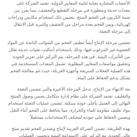
الأخشاب المختارة بعناية لتلبية المعايير الدولية. تعتمد الشركة على
معدات حديثة ومتطورة في مرحلة التقطيع والتجفيف، مما يعزز من
نسبة الكربون في الفحم المنتج. يتضمن ذلك استخدام مكابس ودراجات
كهربائية، ويمر الفحم بعدة مراحل من التجفيف والتبريد قبل الانتقال
إلى مرحلة التعبئة.
تتضمن مرحلة الإنتاج أيضاً تنظيف الفحم من الشوائب الناتجة عن المواد
العضوية غير المرغوب فيها، وذلك باستخدام أساليب تقنيات حديثة تقلل
من التأثيرات البيئية. في هذه المرحلة، يتم التركيز على تعزيز الجودة
وتحقيق مواصفات المعايير المطلوبة. تشمل المعدات المستخدمة في
هذه العملية العجلات السريعة وأجهزة الغربلة، حيث تتم معالجة الفحم
بشكل يدعم الحفاظ على البيئة.
بعد الانتهاء من الإنتاج، تدخل المرحلة الأخيرة والتي تتضمن التعبئة
والتغليف. تعتمد الشركة على نظام إدارة متكامل يضمن وصول المنتج
النهائي إلى العميل بأعلى جودة ممكنة. تتضمن عمليات التعبئة استخدام
مواد تغليف مقاومة للماء والحرارة، مما يحافظ على الفحم أثناء النقل
ويضمن الحفاظ على جودته لمختلف الاستخدامات مستقبلاً.
بهذه الطريقة، تضمن الشركة العربية لإنتاج وتصدير الفحم تقديم منتج
عالي الجودة، مع التركيز على الاستدامة البيئية وتحسين العمليات