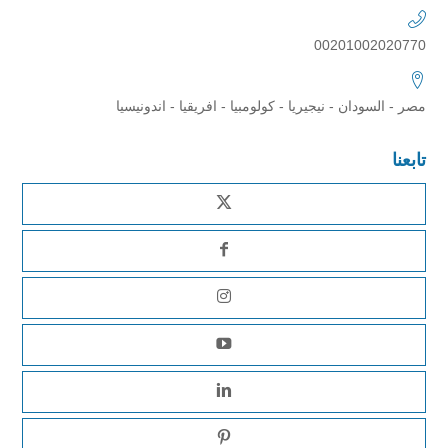
00201002020770
مصر - السودان - نيجيريا - كولومبيا - افريقيا - اندونيسيا
تابعنا