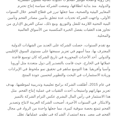
والدولية. منذ بداية انطلاقها، وضعت الشركة سياسة إنتاج تحترم
المعايير البيئية والصحية، مما جعلها تبرز في قطاع الفحم. خلال السنوات
الأولى، واجهت الشركة تحديات عدة تتعلق بتأمين مصادر الفحم وتأمين
البنية التحتية اللازمة للنقل والتوزيع. ومع ذلك، تمكن الفريق الإداري من
تجاوز هذه العقبات بفضل الخبرة المكتسبة من الأسواق العالمية
والمحلية.
مع تقدم السنوات، حصلت الشركة على العديد من الشهادات الدولية
المعترف بها، مما أسهم في تعزيز سمعتها على مستوى السوق الإقليمي
والدولي. أحد الأحداث المحورية في تاريخ الشركة كان توسيع قاعدة
عملائها في الخارج، حيث قامت بالتصدير إلى دول متعددة مثل أوروبا
وآسيا وأفريقيا. هذا التوسع ساهم في تحقيق نمو ملحوظ في الإيرادات
وزيادة الاستثمارات في البحث والتطوير لتحسين جودة المنتج.
في عام 2015، أطلقت الشركة برامج تعليمية وتدريبية لموظفيها، بهدف
تعزيز مهاراتهم واستيعاب أحدث التقنيات في عملية إنتاج الفحم. مثل
هذا الاستثمار في رأس المال البشري عكس التزام الشركة بالتميز
والابتكار. في السنوات الأخيرة، أصبحت الشركة العربية لانتاج وتصدير
الفحم تتمتع بحصة سوقية كبيرة، مما جعلها واحدة من الرواد في مجال
الفحم في مصر. ومع استمرار الشركة في تطوير عملياتها، تظل