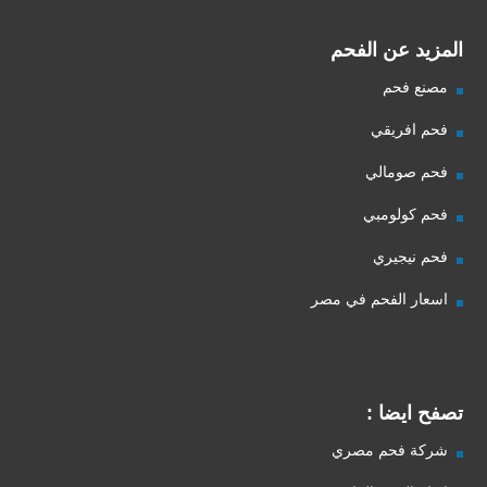
المزيد عن الفحم
مصنع فحم
فحم افريقي
فحم صومالي
فحم كولومبي
فحم نيجيري
اسعار الفحم في مصر
تصفح ايضا :
شركة فحم مصري